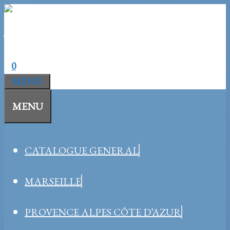
Aller
au
contenu
0
MENU
MENU
CATALOGUE GENERAL
MARSEILLE
PROVENCE ALPES CÔTE D’AZUR