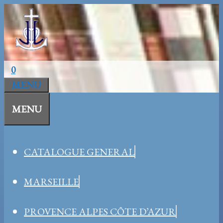
Aller
au
contenu
0
MENU
MENU
CATALOGUE GENERAL
MARSEILLE
PROVENCE ALPES CÔTE D’AZUR