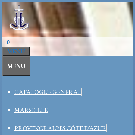
Aller
au
contenu
0
MENU
MENU
CATALOGUE GENERAL
MARSEILLE
PROVENCE ALPES CÔTE D’AZUR