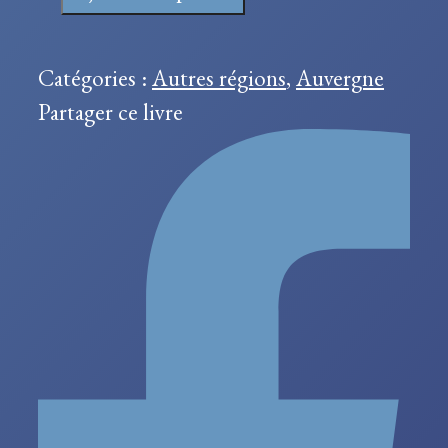
Histoire
de
La
Catégories :
Autres régions
,
Auvergne
Sauvetat-
Partager ce livre
Rossille