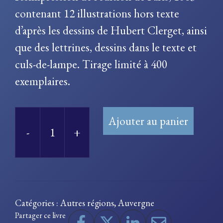
contenant 12 illustrations hors texte
d’après les dessins de Hubert Clerget, ainsi
que des lettrines, dessins dans le texte et
culs-de-lampe. Tirage limité à 400
exemplaires.
Ajouter au panier
-
+
quantité
de
Vichy-
Sévigné,
Catégories :
Autres régions
,
Auvergne
Vichy-
Partager ce livre