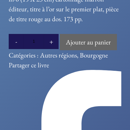
éditeur, titre à l’or sur le premier plat, pièce
de titre rouge au dos. 173 pp.
Ajouter au panier
quantité
Catégories :
Autres régions
,
Bourgogne
de
Partager ce livre
Esquisse
pittoresque,
morale
et
historique
de
la