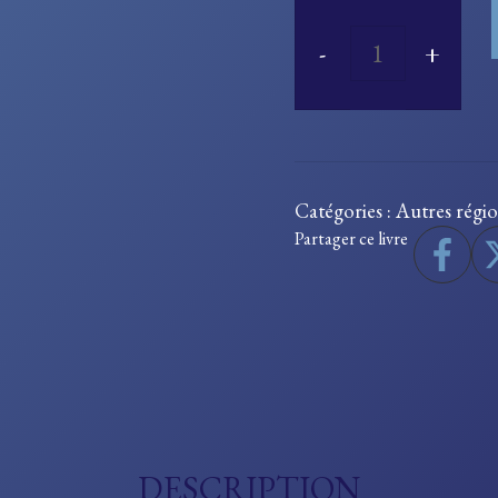
quantité
de
Notice
sur
Catégories :
Autres régi
la
Partager ce livre
commune
de
Sagy,
canton
de
Beaurepaire
DESCRIPTION
(Saône-