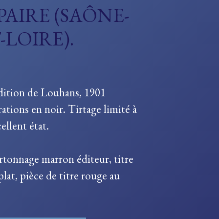
AIRE (SAÔNE-
-LOIRE).
dition de Louhans, 1901
rations en noir. Tirtage limité à
ellent état.
rtonnage marron éditeur, titre
 plat, pièce de titre rouge au