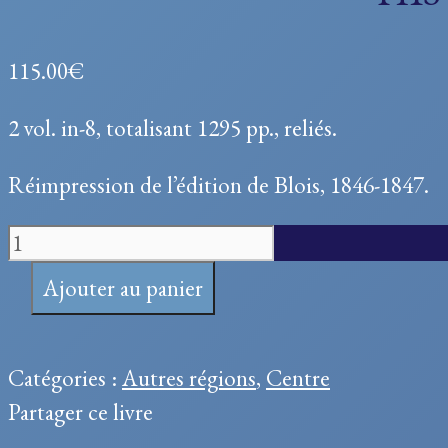
115.00
€
2 vol. in-8, totalisant 1295 pp., reliés.
Réimpression de l’édition de Blois, 1846-1847.
quantité
de
Ajouter au panier
Histoire
de
Blois
Catégories :
Autres régions
,
Centre
Partager ce livre