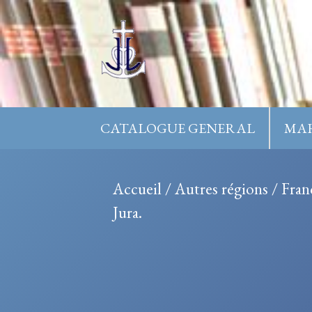
Aller
au
contenu
CATALOGUE GENERAL
MAR
Accueil
/
Autres régions
/
Fran
Jura.