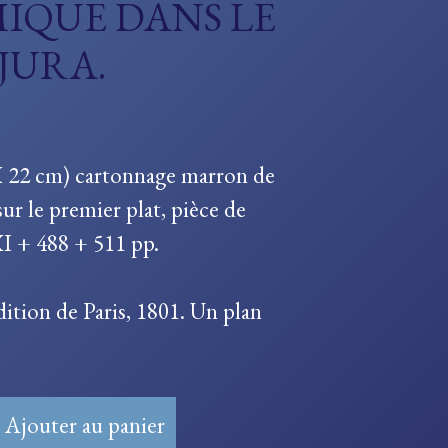
IQUE DANS LE
JURA.
X 22 cm) cartonnage marron de
r sur le premier plat, pièce de
XI + 488 + 511 pp.
ition de Paris, 1801. Un plan
Ajouter au panier