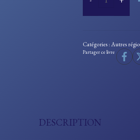
quantité
de
Voyage
pittoresque
Catégories :
Autres régi
et
Partager ce livre
physico-
économique
dans
le
Jura.
DESCRIPTION