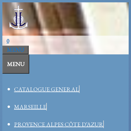
Aller
au
contenu
0
MENU
MENU
CATALOGUE GENERAL
MARSEILLE
PROVENCE ALPES CÔTE D’AZUR