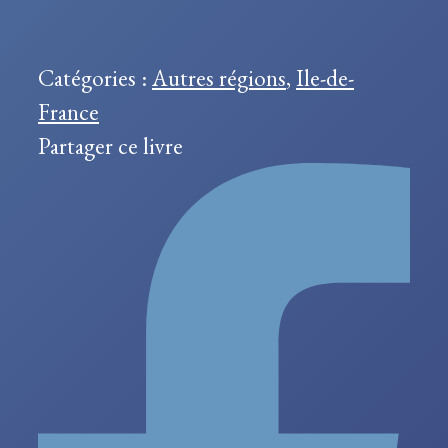
sur-
Seine
Catégories :
Autres régions
,
Ile-de-
France
Partager ce livre