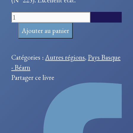
quantité
de
Ajouter au panier
Histoire
topographique
et
Catégories :
Autres régions
,
Pays Basque
anecdotique
- Béarn
des
Partager ce livre
rues
de
Bayonne