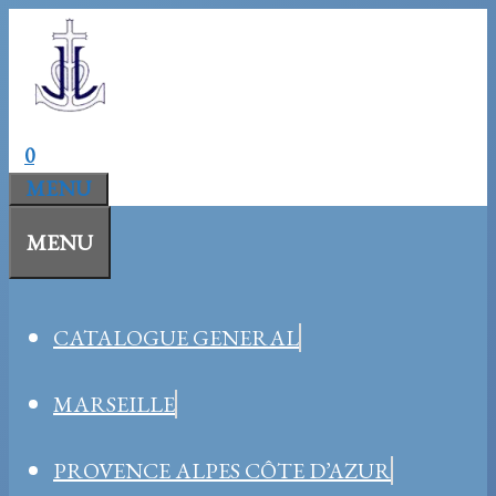
Aller
au
contenu
0
MENU
MENU
CATALOGUE GENERAL
MARSEILLE
PROVENCE ALPES CÔTE D’AZUR