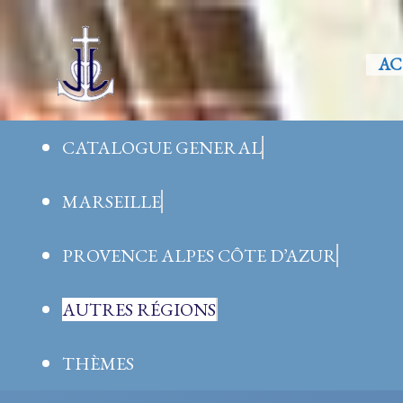
Aller
au
AC
contenu
CATALOGUE GENERAL
MARSEILLE
PROVENCE ALPES CÔTE D’AZUR
AUTRES RÉGIONS
THÈMES