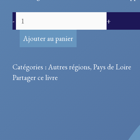
quantité
-
+
de
Ephémérides
Ajouter au panier
historiques
de
Catégories :
Autres régions
,
Pays de Loire
La
Partager ce livre
Rochelle