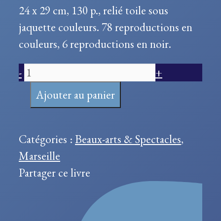
24 x 29 cm, 130 p., relié toile sous
jaquette couleurs. 78 reproductions en
couleurs, 6 reproductions en noir.
quantité
-
+
de
Ajouter au panier
The
Painters
of
Catégories :
Beaux-arts & Spectacles
,
Marseilles
Marseille
Partager ce livre