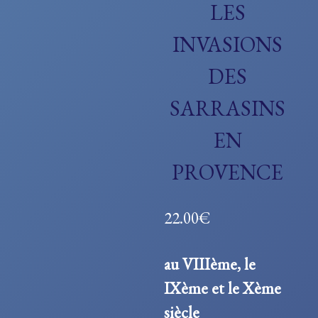
LES
INVASIONS
DES
SARRASINS
EN
PROVENCE
22.00
€
au VIIIème, le
IXème et le Xème
siècle