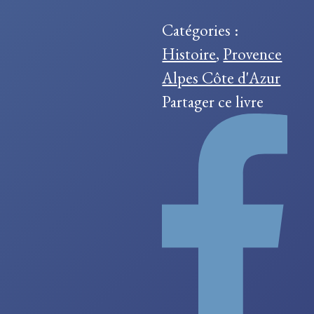
en
Catégories :
Provence
Histoire
,
Provence
Alpes Côte d'Azur
Partager ce livre