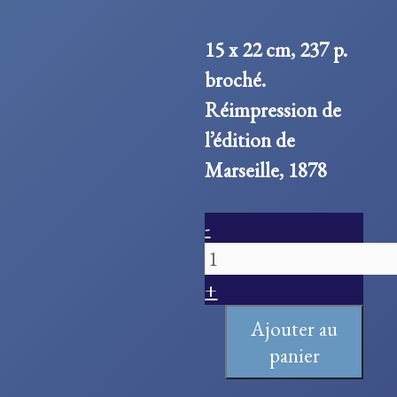
15 x 22 cm, 237 p.
broché.
Réimpression de
l’édition de
Marseille, 1878
quantité
-
de
Les
+
Invasions
Ajouter au
des
panier
Sarrasins