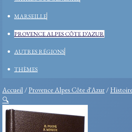
MARSEILLE
PROVENCE ALPES CÔTE D’AZUR
AUTRES RÉGIONS
THÈMES
Accueil
/
Provence Alpes Côte d'Azur
/
Histoir
🔍