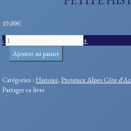
PETITE HI
19.00
€
quantité
-
+
de
Ajouter au panier
PETITE
HISTOIRE
DE
Catégories :
Histoire
,
Provence Alpes Côte d'Az
DRAGUIGNAN
Partager ce livre