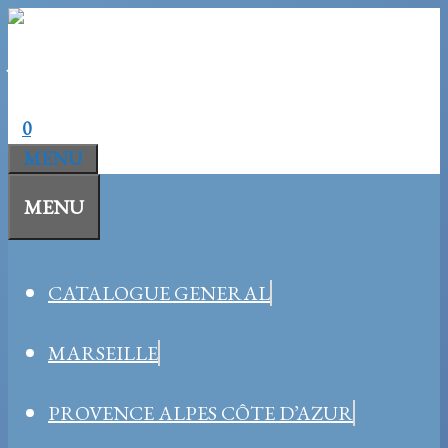
Aller
au
contenu
0
MENU
MENU
CATALOGUE GENERAL
MARSEILLE
PROVENCE ALPES CÔTE D’AZUR