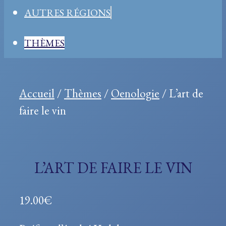
AUTRES RÉGIONS
THÈMES
Accueil
/
Thèmes
/
Oenologie
/ L’art de
faire le vin
L’ART DE FAIRE LE VIN
19.00
€