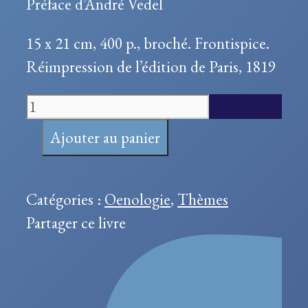
Préface d’André Vedel
15 x 21 cm, 400 p., broché. Frontispice.
Réimpression de l’édition de Paris, 1819
quantité
de
Ajouter au panier
L'art
de
faire
Catégories :
Oenologie
,
Thèmes
le
Partager ce livre
vin