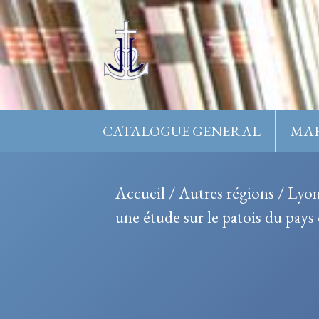
Aller
au
contenu
CATALOGUE GENERAL
MAR
Accueil
/
Autres régions
/
Lyon
une étude sur le patois du pays