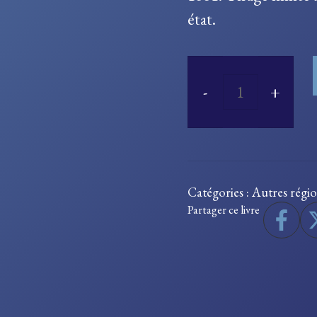
état.
quantité
de
Chansons
et
Catégories :
Autres régi
lettres
Partager ce livre
patoises
bressanes,
bugeysiennes
et