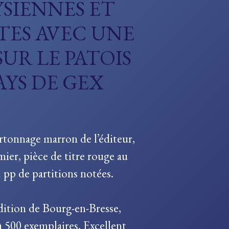
SIENNES ET
TES AVEC UNE
UR LE PATOIS
AYS DE GEX
rtonnage marron de l’éditeur,
emier, pièce de titre rouge au
 pp de partitions notées.
dition de Bourg-en-Bresse,
à 500 exemplaires. Excellent