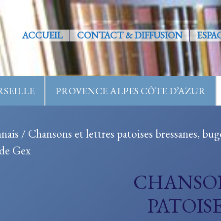
ACCUEIL
CONTACT & DIFFUSION
ESPA
SEILLE
PROVENCE ALPES CÔTE D’AZUR
nais
/ Chansons et lettres patoises bressanes, bu
 de Gex
CHANSON
PATOISE