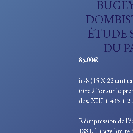
BUGEY
DOMBIS
ÉTUDE S
DU P
85.00
€
in-8 (15 X 22 cm) ca
titre à l’or sur le pr
dos. XIII + 435 + 21
Réimpression de l’é
1881. Tirage limité 