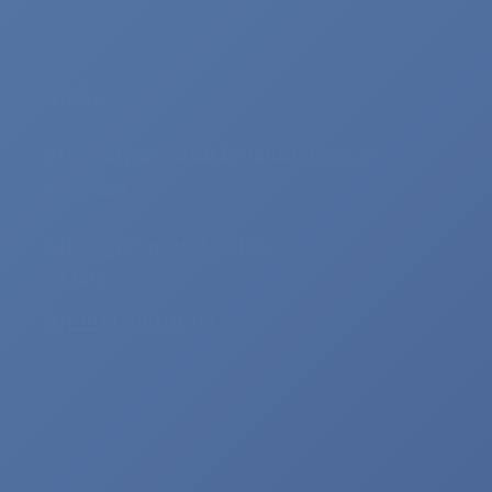
André Steyert
Armorial général du Lyonnais, Forez et
Beaujolais
Autres régions
,
Lyonnais
40.00€
Ajouter au panier