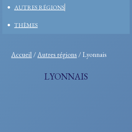
AUTRES RÉGIONS
THÈMES
Accueil
/
Autres régions
/ Lyonnais
LYONNAIS
Sujets
Sujets
Sujets