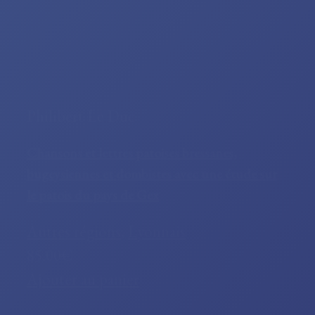
Philibert Le Duc
Chansons et lettres patoises bressanes,
bugeysiennes et dombistes avec une étude sur
le patois du pays de Gex
Autres régions
,
Lyonnais
85.00€
Ajouter au panier