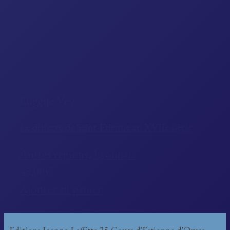
Eugène Vey
Le dialecte de Saint-Etienne au XVIIe siècle
Autres régions
,
Lyonnais
45.00€
Ajouter au panier