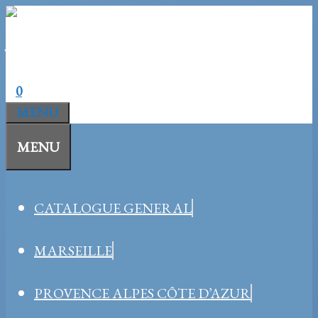
Aller
au
contenu
0
MENU
MENU
CATALOGUE GENERAL
MARSEILLE
PROVENCE ALPES CÔTE D’AZUR