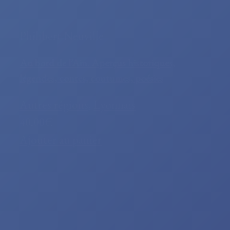
Philibert Neuville
Au bord de l’Ain. Aperçus historiques,
légendes, contes, coutumes, poésies
Autres régions
,
Lyonnais
40.00€
Ajouter au panier